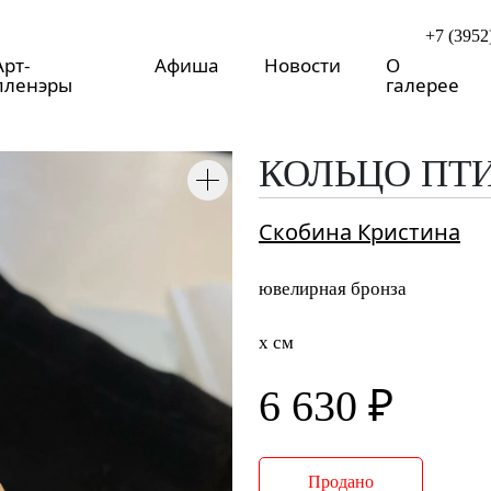
+7 (3952
Арт-
Афиша
Новости
О
пленэры
галерее
о
КОЛЬЦО ПТ
Скобина Кристина
ювелирная бронза
x см
6 630 ₽
Продано