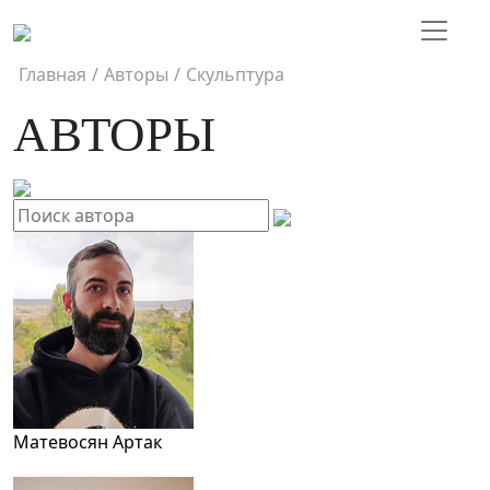
Главная
/
Авторы
/
Скульптура
АВТОРЫ
Матевосян Артак