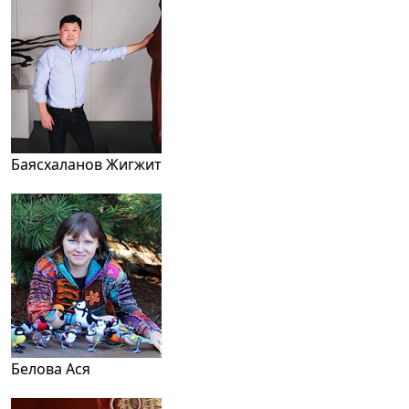
Баясхаланов Жигжит
Белова Ася