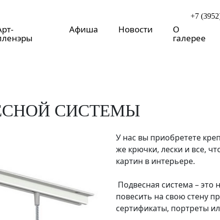
+7 (3952
Арт-
Афиша
Новости
О
пленэры
галерее
ЕСНОЙ СИСТЕМЫ
У нас вы приобретете креп
же крючки, лески и все, 
картин в интерьере.
Подвесная система – это 
повесить на свою стену п
сертификаты, портреты ил