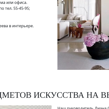
ома или офиса.
о тел. 55-45-95;
ева в интерьере.
МЕТОВ ИСКУССТВА НА В
Наш руководитель Диана С