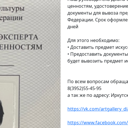
ценностям, удостоверени
документы для вывоза пре
Федерации. Срок оформле
дней
Для этого необходимо:
• Доставить предмет искус
• Предоставить документы
будет вывозить предмет ис
По всем вопросам обращать
8(3952)55-45-95
а так же по адресу: Иркутск
https://vk.com/artgallery_di
https://www.facebook.com/