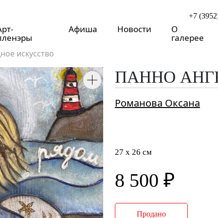
+7 (3952
Арт-
Афиша
Новости
О
пленэры
галерее
ное искусство
ПАННО АНГ
Романова Оксана
27 x 26 см
8 500 ₽
Продано