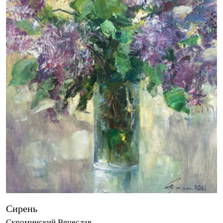
Сирень
Скроминский Вячеслав