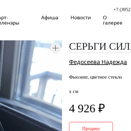
+7 (3952
Арт-
Афиша
Новости
О
пленэры
галерее
о
СЕРЬГИ СИ
Федосеева Надежда
Фьюзинг, цветное стекло
x см
4 926 ₽
Продано