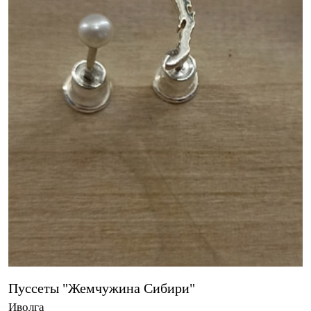
Пуссеты "Жемчужина Сибири"
Иволга