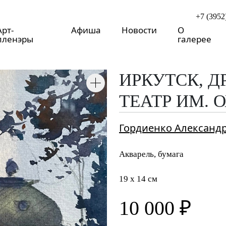
+7 (3952
Арт-
Афиша
Новости
О
пленэры
галерее
ИРКУТСК, 
ТЕАТР ИМ. 
Гордиенко Александ
Акварель, бумага
19 x 14 см
10 000 ₽