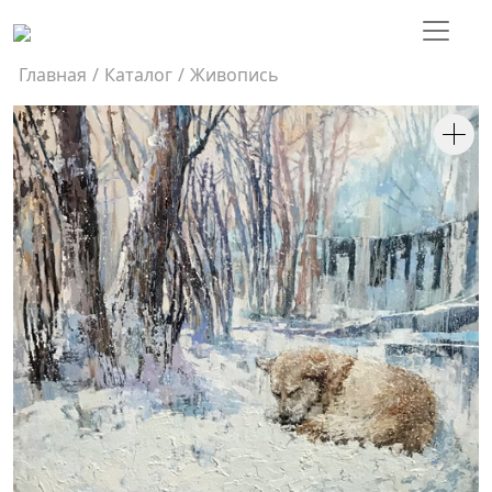
Главная
/
Каталог
/
Живопись