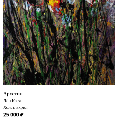
Архетип
Лён Катя
Холст, акрил
25 000 ₽