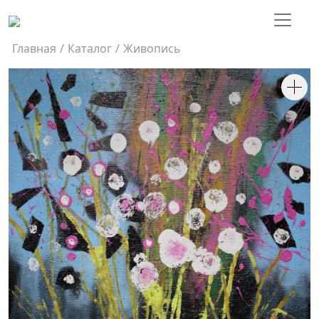
Главная
/
Каталог
/
Живопись