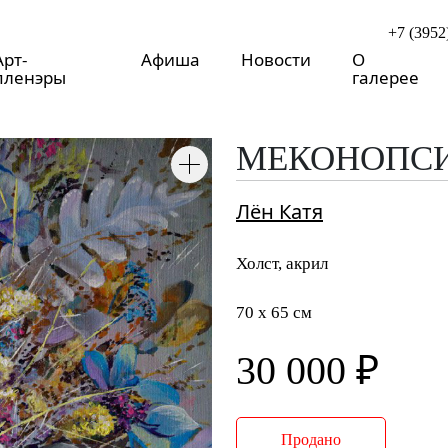
+7 (3952
Арт-
Афиша
Новости
О
пленэры
галерее
МЕКОНОПСИ
Лён Катя
Холст, акрил
70 x 65 см
30 000 ₽
Продано