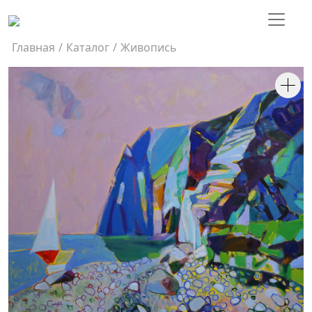
Главная
/
Каталог
/
Живопись