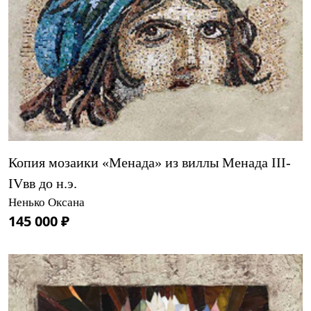
Копия мозаики «Менада» из виллы Менада III-
IVвв до н.э.
Ненько Оксана
145 000 ₽