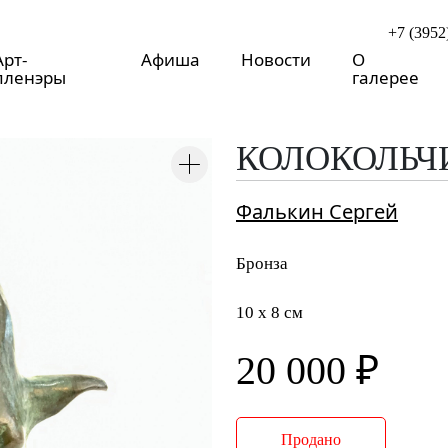
+7 (3952
Арт-
Афиша
Новости
О
пленэры
галерее
КОЛОКОЛЬЧИ
Фалькин Сергей
Бронза
10 x 8 см
20 000 ₽
Продано