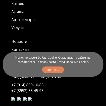
Каталог
Афиша
Арт-пленэры
Услуги
Новости
Контакты
Доставка и правила вывоза
Мы используем файлы Cookie. Оставаясь на сайте, вы
соглашаетесь с правилами использования Cookie.
Принять
Иркутск, ул. Седова, 40
Ежедневно с 11.00 до 20.00
+7 (914) 899-10-88
+7 (3952) 55-45-95