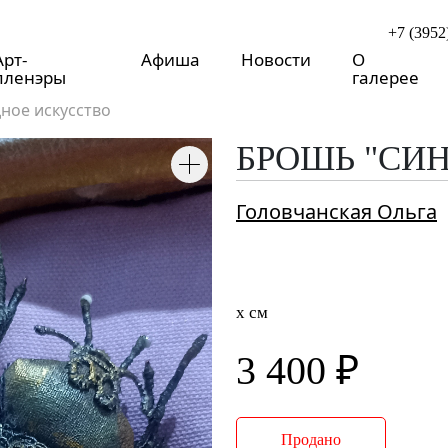
+7 (3952
Арт-
Афиша
Новости
О
пленэры
галерее
ное искусство
БРОШЬ "СИ
Головчанская Ольга
x см
3 400 ₽
Продано