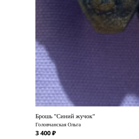
Брошь "Синий жучок"
Головчанская Ольга
3 400 ₽