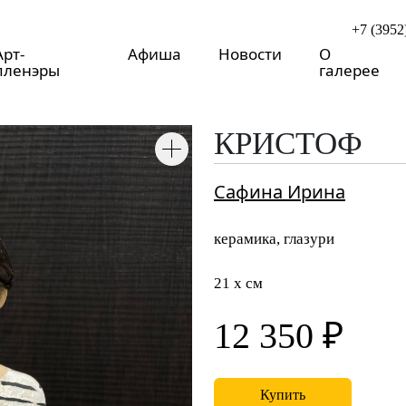
+7 (3952
Арт-
Афиша
Новости
О
пленэры
галерее
КРИСТОФ
Сафина Ирина
керамика, глазури
21 x см
12 350 ₽
Купить