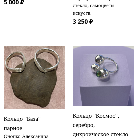
5 000 ₽
стекло, самоцветы
искуств.
3 250 ₽
Кольцо "Космос",
Кольцо "База"
серебро,
парное
дихроическое стекло
Онопко Александра