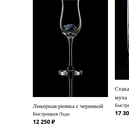
Стака
муха
Быстр
Ликерная рюмка с черникой
17 30
Быстрицкая Лада
12 250 ₽