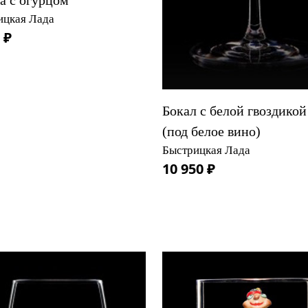
а с огурцом
ицкая Лада
 ₽
Бокал с белой гвоздикой
(под белое вино)
Быстрицкая Лада
10 950 ₽