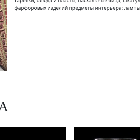
тарелки, блюда и пласты, пасхальные яйца, шкатул
фарфоровых изделий предметы интерьера: лампы
А