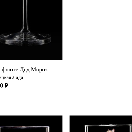
л флюте Дед Мороз
ицкая Лада
0 ₽