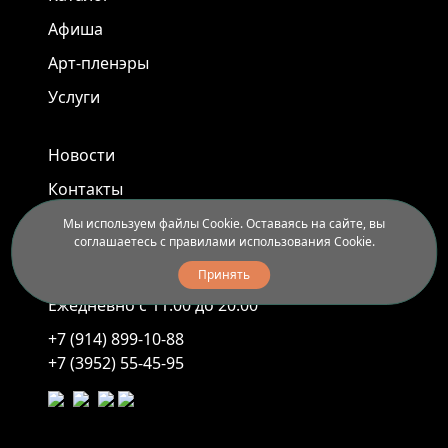
Афиша
Арт-пленэры
Услуги
Новости
Контакты
Доставка и правила вывоза
Мы используем файлы Cookie. Оставаясь на сайте, вы
соглашаетесь с правилами использования Cookie.
Принять
Иркутск, ул. Седова, 40
Ежедневно с 11.00 до 20.00
+7 (914) 899-10-88
+7 (3952) 55-45-95