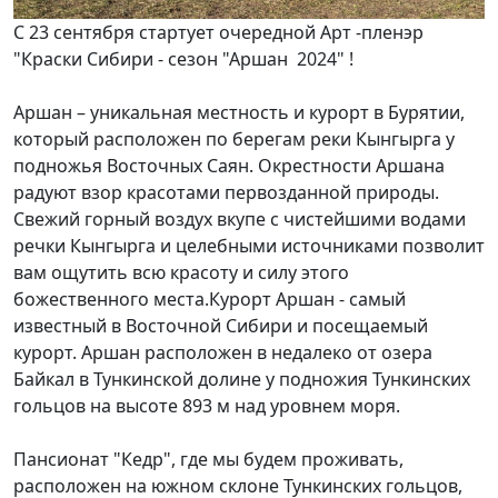
С 23 сентября стартует очередной Арт -пленэр
"Краски Сибири - сезон "Аршан 2024" !
Аршан – уникальная местность и курорт в Бурятии,
который расположен по берегам реки Кынгырга у
подножья Восточных Саян. Окрестности Аршана
радуют взор красотами первозданной природы.
Свежий горный воздух вкупе с чистейшими водами
речки Кынгырга и целебными источниками позволит
вам ощутить всю красоту и силу этого
божественного места.Курорт Аршан - самый
известный в Восточной Сибири и посещаемый
курорт. Аршан расположен в недалеко от озера
Байкал в Тункинской долине у подножия Тункинских
гольцов на высоте 893 м над уровнем моря.
Пансионат "Кедр", где мы будем проживать,
расположен на южном склоне Тункинских гольцов,