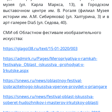
музея (ул. Карла Маркса, 13), в Городском
выставочном центре им. В. Рогаля (филиал Музея
истории им. А.М. Сибирякова) (ул. Халтурина, 3) и в
арт-галерее DiaS (ул. Седова, 40).
СМИ об Областном фестивале изобразительного
искусства:
https://glagol38.ru/text/15-01-2020/003
https://admirk.ru/Pages/Meropriyatiya-v-ramkah-
festivalya-_Oblast_-iskusstva_-prohodyat-v-
Irkutske.aspx
https://snews.ru/news/oblastnoy-festival-
izobrazitelnogo-iskusstva-vpervye-proydet-v-priangare
https://snews.ru/news/festival-oblast-iskusstva-
soberet-hudozhnikov-i-masterov-irkutskoy-oblasti