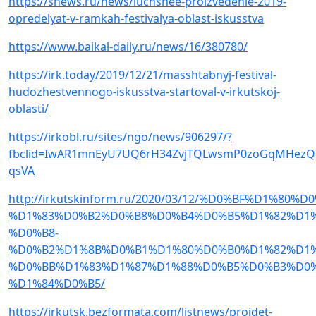
https://snews.ru/news/luchshee-proizvedenie-2019-
opredelyat-v-ramkah-festivalya-oblast-iskusstva
https://www.baikal-daily.ru/news/16/380780/
https://irk.today/2019/12/21/masshtabnyj-festival-
hudozhestvennogo-iskusstva-startoval-v-irkutskoj-
oblasti/
https://irkobl.ru/sites/ngo/news/906297/?
fbclid=IwAR1mnEyU7UQ6rH34ZvjTQLwsmP0zoGqMHezQRx
qsVA
http://irkutskinform.ru/2020/03/12/%D0%BF%D1%8
%D1%83%D0%B2%D0%B8%D0%B4%D0%B5%D1%82%D1%
%D0%B8-
%D0%B2%D1%8B%D0%B1%D1%80%D0%B0%D1%82%D1%
%D0%BB%D1%83%D1%87%D1%88%D0%B5%D0%B3%D0%
%D1%84%D0%B5/
https://irkutsk.bezformata.com/listnews/projdet-