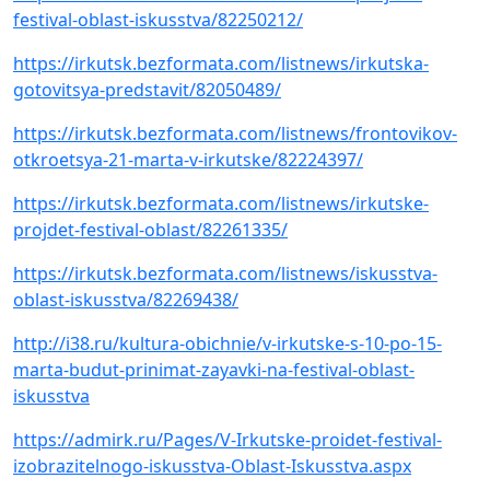
festival-oblast-iskusstva/82250212/
https://irkutsk.bezformata.com/listnews/irkutska-
gotovitsya-predstavit/82050489/
https://irkutsk.bezformata.com/listnews/frontovikov-
otkroetsya-21-marta-v-irkutske/82224397/
https://irkutsk.bezformata.com/listnews/irkutske-
projdet-festival-oblast/82261335/
https://irkutsk.bezformata.com/listnews/iskusstva-
oblast-iskusstva/82269438/
http://i38.ru/kultura-obichnie/v-irkutske-s-10-po-15-
marta-budut-prinimat-zayavki-na-festival-oblast-
iskusstva
https://admirk.ru/Pages/V-Irkutske-proidet-festival-
izobrazitelnogo-iskusstva-Oblast-Iskusstva.aspx