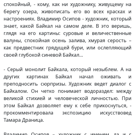
спокойный, - кому, как ни художнику, живущему на
берегу озера, живописать его во всех красках и
настроениях. Владимир Осипов - художник, который
знает, какой Байкал на самом деле. В это веришь,
глядя на его картины: суровые и величественные
валуны, спокойная осень залива, хмурая серость –
как предвестник грядущей бури, или ослепляющий
своей глубокой синевой Байкал…
- Серый монолит Байкала, который незыблем. А на
других картинах Байкал начал оживать и
преподносить сюрпризы. Художник ведет диалог с
Байкалом. Он четко понимает водораздел: между
великой стихией и человеческой личностью. При
этом Байкал дозволяет ему к себе прикоснуться, -
прокомментировала экспозицию искусствовед
Тамара Драница.
Владимир Осипов – художник с именем, да и с