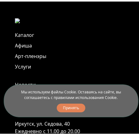
Каталог
Афиша
Арт-пленэры
Услуги
Новости
Мы используем файлы Cookie. Оставаясь на сайте, вы
Контакты
соглашаетесь с правилами использования Cookie.
Доставка и правила вывоза
Принять
Иркутск, ул. Седова, 40
Ежедневно с 11.00 до 20.00