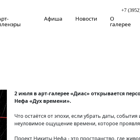
+7 (3952
Арт-
Афиша
Новости
О
пленэры
галерее
2 июля в арт-галерее «Диас» открывается пе
Нефа «Дух времени».
Что остаётся от эпохи, если убрать даты, события и
неуловимое ощущение времени, которое проявляет
Проект Никиты Нефа - это пространство, где живо