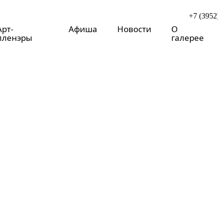
+7 (3952
Арт-
Афиша
Новости
О
пленэры
галерее