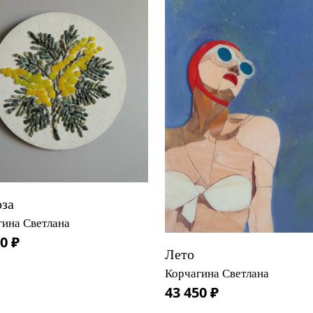
за
гина Светлана
0 ₽
Лето
Корчагина Светлана
43 450 ₽