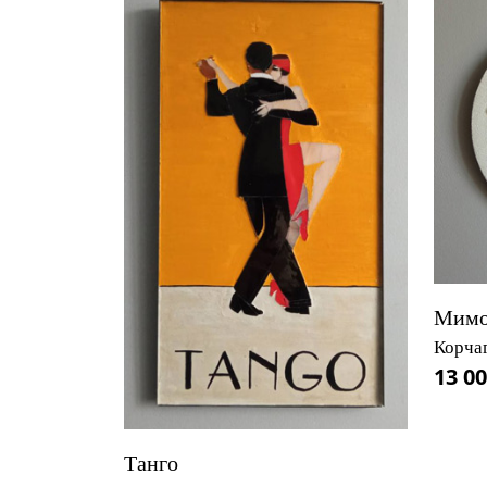
Мимо
Корча
13 00
Танго