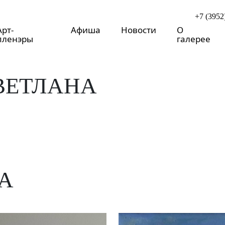
+7 (3952
Арт-
Афиша
Новости
О
пленэры
галерее
ВЕТЛАНА
А